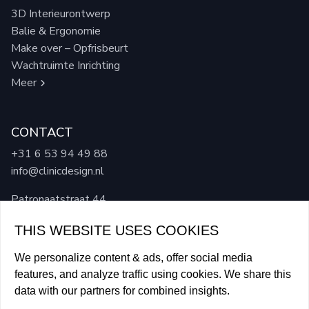
3D Interieurontwerp
Balie & Ergonomie
Make over – Opfrisbeurt
Wachtruimte Inrichting
Meer
CONTACT
+31 6 53 94 49 88
info@clinicdesign.nl
Patronaatstraat 44
4921 BL, Made
THIS WEBSITE USES COOKIES
We personalize content & ads, offer social media
features, and analyze traffic using cookies. We share this
data with our partners for combined insights.
Neem contact op