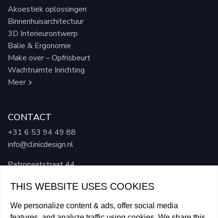
Akoestiek oplossingen
Binnenhuisarchitectuur
3D Interieurontwerp
Balie & Ergonomie
Make over – Opfrisbeurt
Wachtruimte Inrichting
Meer
CONTACT
+31 6 53 94 49 88
info@clinicdesign.nl
Patronaatstraat 44
4921 BL, Made
THIS WEBSITE USES COOKIES
We personalize content & ads, offer social media
features, and analyze traffic using cookies. We share this