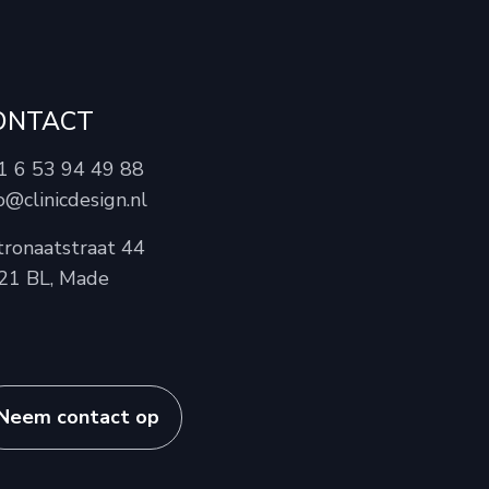
ONTACT
1 6 53 94 49 88
o@clinicdesign.nl
tronaatstraat 44
21 BL, Made
Neem contact op