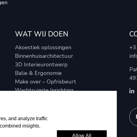
gen
WAT WIJ DOEN
C
Akoestiek oplossingen
+3
Binnenhuisarchitectuur
inf
3D Interieurontwerp
Pa
Balie & Ergonomie
49
Make over – Opfrisbeurt
Wachtruimte Inrichting
Meer
es, and analyze traffic
 combined insights.
Allow All